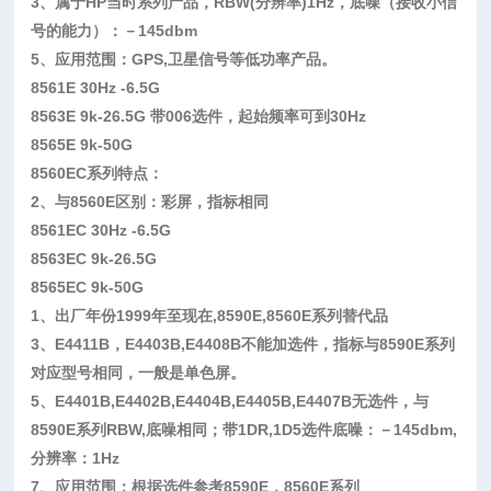
3
、属于
HP
当时系列产品，
RBW(
分辨率
)1Hz
，底噪（接收小信
号的能力）：－
145dbm
5
、应用范围：
GPS,
卫星信号等低功率产品。
8561E 30Hz -6.5G
8563E 9k-26.5G
带
006
选件，起始频率可到
30Hz
8565E 9k-50G
8560EC
系列特点：
2
、与
8560E
区别：彩屏，指标相同
8561EC 30Hz -6.5G
8563EC 9k-26.5G
8565EC 9k-50G
1
、出厂年份
1999
年至现在
,8590E,8560E
系列替代品
3
、
E4411B
，
E4403B,E4408B
不能加选件，指标与
8590E
系列
对应型号相同，一般是单色屏。
5
、
E4401B,E4402B,E4404B,E4405B,E4407B
无选件，与
8590E
系列
RBW,
底噪相同；带
1DR,1D5
选件底噪：－
145dbm,
分辨率：
1Hz
7
、应用范围：根据选件参考
8590E
，
8560E
系列