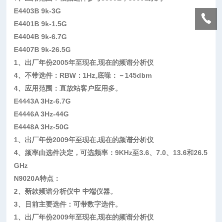
E440
3
B
9k-3G
E44
0
1B
9k-1.5G
E440
4
B
9k-6.7G
E440
7
B
9k-26.5G
1
、出厂年份
2005
年至现在
,
现在的频谱分析仪
4
、不带选件：
RBW
：
1Hz,
底噪：－
145dbm
4
、应用范围：直放站客户应用多。
E44
43A 3Hz-6.7G
E4446A 3Hz-44G
E4448A 3Hz-50G
1
、出厂年份
2009
年至现在
,
现在的频谱分析仪
4
、频率由选件决定，可选频率：
9KHz
至
3.6
、
7.0
、
13.6
和
26.5
GHz
N9020A
特点：
2
、新款频谱分析仪中 中端仪器。
3
、目前主要选件：可带数字选件。
1
、出厂年份
2009
年至现在
,
现在的频谱分析仪