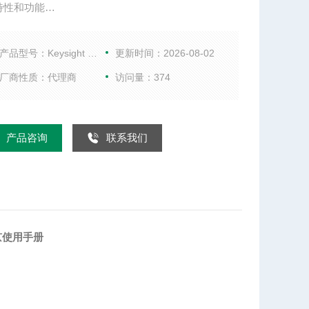
特性和功能
的测量和设计成果
取代大量机架式和堆叠式设备来简化测试站
产品型号：Keysight N5247A
更新时间：2026-08-02
、灵活的单次连接微波测试引擎可提高生产效率
厂商性质：代理商
访问量：374
广泛的单次连接测量应用软件可缩短测试时间
PNA-X 更地测试线性和非线性器件的特征
产品咨询
联系我们
京使用手册