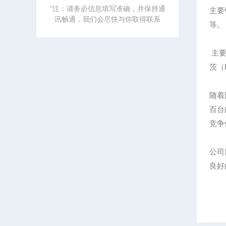
"注：请务必信息填写准确，并保持通
主要
讯畅通，我们会尽快与你取得联系
等。
主要
茨（R
随着
百台
竞争
公司
良好