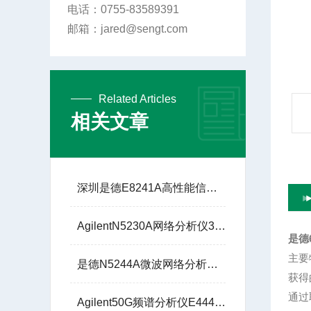
电话：0755-83589391
邮箱：jared@sengt.com
Related Articles
相关文章
深圳是德E8241A高性能信号发生器250K-20G说明书
AgilentN5230A网络分析仪300K至6G租赁现货价格
是德
主要
是德N5244A微波网络分析仪10M至43.5G技术参数
获得
通过
Agilent50G频谱分析仪E4448A圣格特5G通信解调