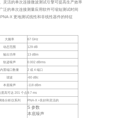
、灵活的单次连接微波测试引擎可提高生产效率
广泛的单次连接测量应用软件可缩短测试时间
 PNA-X 更地测试线性和非线性器件的特征
大频率
67 GHz
动态范围
129 dB
输出功率
13 dBm
轨迹噪声
0.002 dBrms
内置端口数量
2 或 4 端口
谐波
-60 dBc
本底噪声
-118 dBm
度高可达 201 个点
9.7 ms
网络分析仪系列
PNA-X =良好和灵活的
S 参数
本底噪声