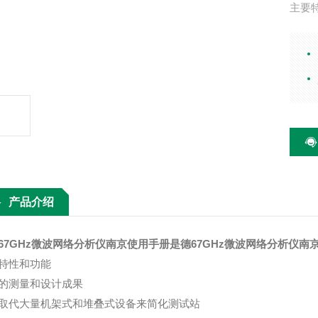
主要
获得
通过
全面
使用
使用 
产品介绍
67GHz微波网络分析仪南京使用手册
是德67GHz微波网络分析仪南
特性和功能
的测量和设计成果
取代大量机架式和堆叠式设备来简化测试站