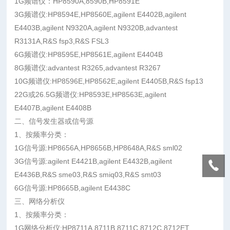
1G频谱仪：HP8590A,8590B,HP8591E
3G频谱仪:HP8594E,HP8560E,agilent E4402B,agilent
E4403B,agilent N9320A,agilent N9320B,advantest
R3131A,R&S fsp3,R&S FSL3
6G频谱仪:HP8595E,HP8561E,agilent E4404B
8G频谱仪:advantest R3265,advantest R3267
10G频谱仪:HP8596E,HP8562E,agilent E4405B,R&S fsp13
22G或26.5G频谱仪:HP8593E,HP8563E,agilent
E4407B,agilent E4408B
二、信号发生器或信号源
1、按频率分类：
1G信号源:HP8656A,HP8656B,HP8648A,R&S sml02
3G信号源:agilent E4421B,agilent E4432B,agilent
E4436B,R&S sme03,R&S smiq03,R&S smt03
6G信号源:HP8665B,agilent E4438C
三、网络分析仪
1、按频率分类：
1G网络分析仪:HP8711A,8711B,8711C,8712C,8712ET