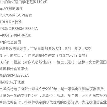
 GHz的测试端口动态范围110 dB
6 us/点扫描速度
M/DCOM和SCPI编程
TRL/LRM校准
试端口E8363A.E8362A
 -40GHz 的频率范围
 dB的动态范围
式S参数测量装置，可测量散射参数S11，S21，S12，S22
显示，两端口，可同时测量4个参数（同屏显示4个参数）
模式有：幅度（对数或者线性的），相位，延时，坐标，史密斯圆图
速度和传输速率快
E8363A.E8362A
B控制的电子校准
市圣格特电子有限公司成立于2010年，是一家集电子测试仪器租赁
计量为一体的专业性公司，总部位于深圳。多年来，公司面向市场构
商的战略合作，持续并稳定的获取优质的仪器资源。为无线通信企业