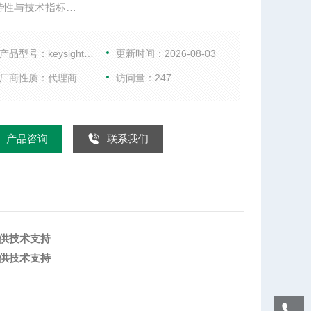
特性与技术指标
现在配有 256MB RAM 45 MHz 至 40 GHz
端口处保持 123 dB 动态范围 138 dB 动态范围，可
产品型号：keysightE8363A
更新时间：2026-08-03
访问接收机
厂商性质：代理商
访问量：247
GHz 时在测试端口处保持 110 dB
围 扫描速度 26 s/点
产品咨询
联系我们
提供技术支持
提供技术支持