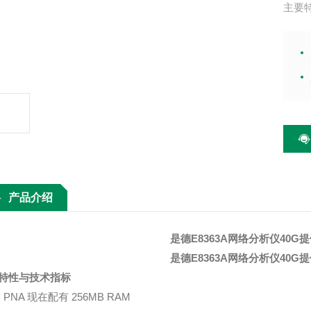
主要
PNA 
在测试
直接
40 
动态范
产品介绍
是德E8363A网络分析仪40G
是德E8363A网络分析仪40G
特性与技术指标
PNA 现在配有 256MB RAM