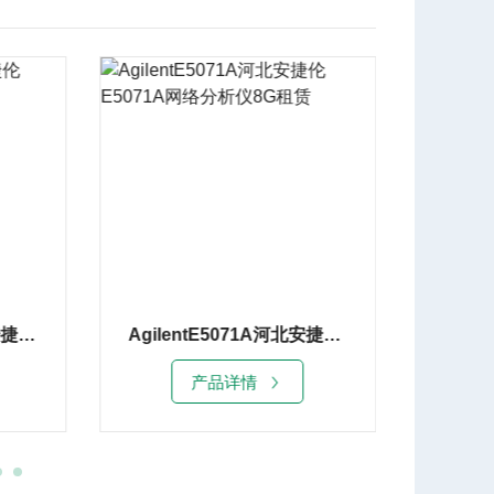
AgilentE5071A河北安捷伦E5071A网络分析仪8G租赁
Keysight E5063A湖北是德E5063A网络分析仪
产品详情