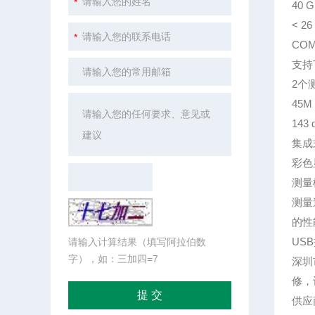
40
< 2
CO
支持
2个测
45M
143
集成
彩色
测量
测量
的性能
US
请输入计算结果（填写阿拉伯数
字），如：三加四=7
深圳
修，
供应