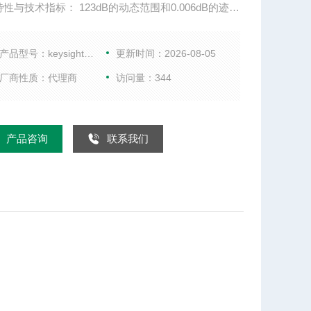
性与技术指标： 123dB的动态范围和0.006dB的迹线
26微秒/点的测量速度，32个通道，20001个测量点 支
RL/LRM校准，提供晶圆、夹具、波导和天线测量 混频
产品型号：keysightE8362C
更新时间：2026-08-05
频损耗、回波损耗
厂商性质：代理商
访问量：344
产品咨询
联系我们