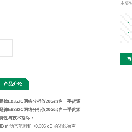
主要特
噪声 
持T
器变
产品介绍
是德E8362C网络分析仪20G出售一手货源
是德E8362C网络分析仪20G出售一手货源
特性与技术指标：
 dB 的动态范围和 <0.006 dB 的迹线噪声