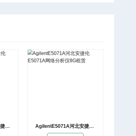
AgilentE5071A河北安捷伦E5071A网络分析仪8G租赁
Keysight E5063A湖北是德E5063A网络分析仪