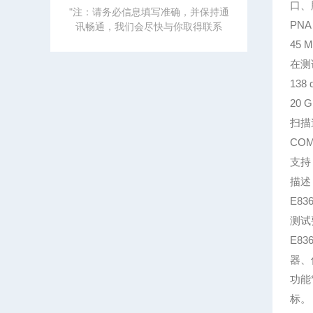
口、
"注：请务必信息填写准确，并保持通
PNA
讯畅通，我们会尽快与你取得联系
45 
在测
13
20 
扫描速
COM
支持 
描述
E8
测试
E8
器、
功能
标。