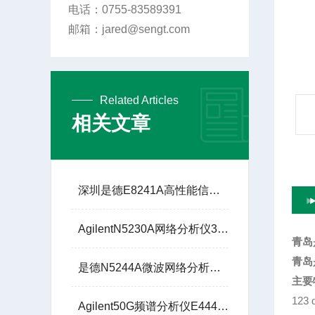
电话：0755-83589391
邮箱：jared@sengt.com
Related Articles
相关文章
深圳是德E8241A高性能信号发生器250K-20G说明书
AgilentN5230A网络分析仪300K至6G租赁现货价格
青岛
青岛
是德N5244A微波网络分析仪10M至43.5G技术参数
主要
123
Agilent50G频谱分析仪E4448A圣格特5G通信解调