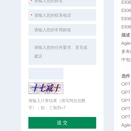
E836
E836
E836
E836
描述
Ag
多有
中包
选件
OP
OP
OP
请输入计算结果（填写阿拉伯数
字），如：三加四=7
OP
OP
Ag