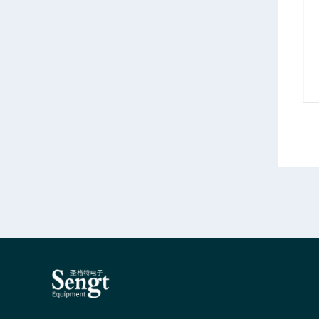
AgilentE5071C青海安捷伦E5071C网络分析仪销售
南阳安捷伦E5070B网络分析仪3G租赁
情
产品详情