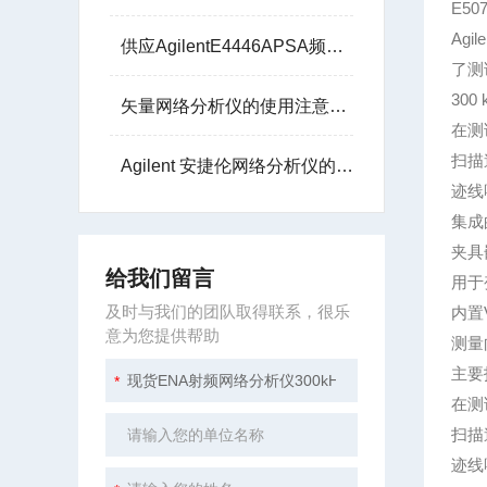
E50
Ag
供应AgilentE4446APSA频谱分析仪3Hz-44G
了测
300
矢量网络分析仪的使用注意事项
在测
扫描
Agilent 安捷伦网络分析仪的核心任务是测量散射参数
迹线噪
集成
夹具
给我们留言
用于
及时与我们的团队取得联系，很乐
内置Vi
意为您提供帮助
测量
主要
在测
扫描
迹线噪