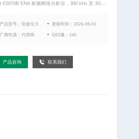
ent E5070B ENA 射频网络分析仪，300 kHz 至 3GHz
特性与技术指标 在测试端口处保持125 dB动态范围
值） 扫描速度：9.6微秒/点 迹线噪声：0.001 dB rm
产品型号：安捷伦 E5070B
更新时间：2026-08-01
成的2、3和4端口，带有平衡
厂商性质：代理商
访问量：245
产品咨询
联系我们