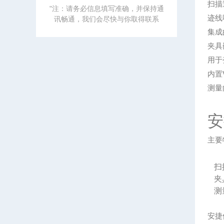
扫描
"注：请务必信息填写准确，并保持通
迹线噪
讯畅通，我们会尽快与你取得联系
集成
夹具
用于
内置Vi
测量
安
主要
在测
扫
夹
测
安捷