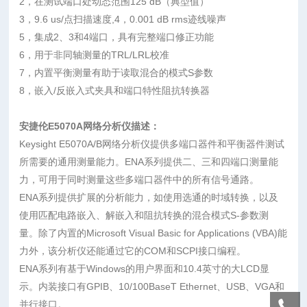
2，在测试端口处动态范围125 dB（典型值）
3，9.6 us/点扫描速度,4，0.001 dB rms迹线噪声
5，集成2、3和4端口，具有完整端口修正功能
6，用于非同轴测量的TRL/LRL校准
7，内置平衡测量有助于读取混合的模式S参数
8，嵌入/反嵌入式夹具和端口特性阻抗转换器
安捷伦E5070A网络分析仪描述：
Keysight E5070A/B网络分析仪提供多端口器件和平衡器件测试
所需要的通用测量能力。ENA系列提供二、三和四端口测量能
力，可用于同时测量这些多端口器件中的所有信号通路。
ENA系列提供扩展的分析能力，如使用选通的时域转换，以及
使用匹配电路嵌入、解嵌入和阻抗转换的混合模式S-参数测
量。除了内置的Microsoft Visual Basic for Applications (VBA)能
力外，该分析仪还能通过它的COM和SCPI接口编程。
ENA系列有基于Windows的用户界面和10.4英寸的大LCD显
示。内装接口有GPIB、10/100BaseT Ethernet、USB、VGA和
并行接口。