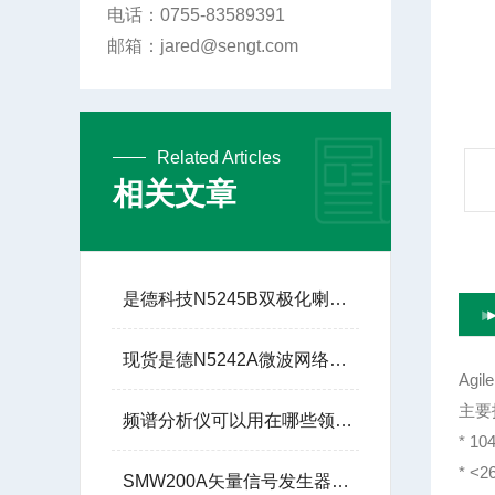
电话：0755-83589391
邮箱：jared@sengt.com
Related Articles
相关文章
是德科技N5245B双极化喇叭天线驻波比测试
现货是德N5242A微波网络分析仪10M至26.5G租赁出租
Agi
主要
频谱分析仪可以用在哪些领域？
* 1
* <
SMW200A矢量信号发生器是无线通信的“信号画笔”