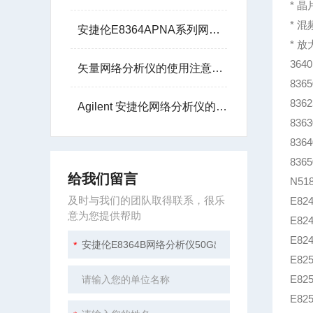
* 
* 
安捷伦E8364APNA系列网络分析仪45MHz至50GH租赁
* 
364
矢量网络分析仪的使用注意事项
836
836
Agilent 安捷伦网络分析仪的核心任务是测量散射参数
836
836
836
给我们留言
N51
及时与我们的团队取得联系，很乐
E82
意为您提供帮助
E82
E82
E82
E825
E82