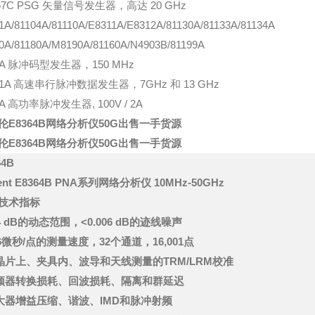
67C PSG 矢量信号发生器，高达 20 GHz
1A/81104A/81110A/E8311A/E8312A/81130A/81133A/81134A
0A/81180A/M8190A/81160A/N4903B/81199A
0A 脉冲码型发生器，150 MHz
41A 高速串行脉冲数据发生器，7GHz 和 13 GHz
4A 高功率脉冲发生器, 100V / 2A
伦E8364B网络分析仪50G出售一手货源
伦E8364B网络分析仪50G出售一手货源
64B
lent E8364B PNA系列网络分析仪 10MHz-50GHz
技术指标
04 dB的动态范围，<0.006 dB的迹线噪声
<26微秒/点的测量速度，32个通道，16,001点
的晶片上、夹具内、波导和天线测量的TRM/LRM校准
混频器转换损耗、回波损耗、隔离和群延迟
放大器增益压缩、谐波、IMD和脉冲射频