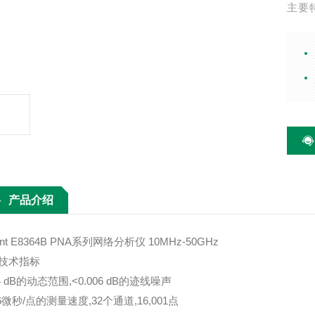
主要特
线噪声
片上、
转换
产品介绍
lent E8364B PNA系列网络分析仪 10MHz-50GHz
技术指标
04 dB的动态范围,<0.006 dB的迹线噪声
26微秒/点的测量速度,32个通道,16,001点