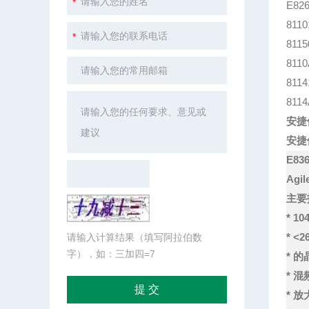
E82
8110
8115
811
811
811
安捷
安捷
E83
Agi
主要
* 1
* 
请输入计算结果（填写阿拉伯数
字），如：三加四=7
* 
* 
* 