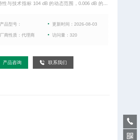
性与技术指标 104 dB 的动态范围，0.006 dB 的迹
 26 微秒/点的测量速度，32 个通道，16,001 点 的晶
夹具内、波导和天线测量的 TRM/LRM 校准 混频器
产品型号：
更新时间：2026-08-03
损耗、回波损
厂商性质：代理商
访问量：320
产品咨询
联系我们