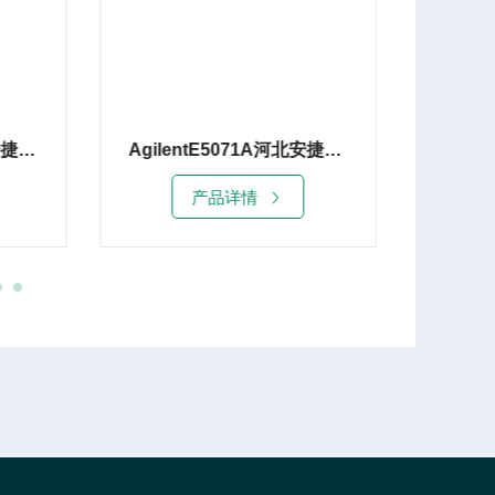
AgilentE5071A河北安捷伦E5071A网络分析仪8G租赁
Keysight E5063A湖北是德E5063A网络分析仪
产品详情